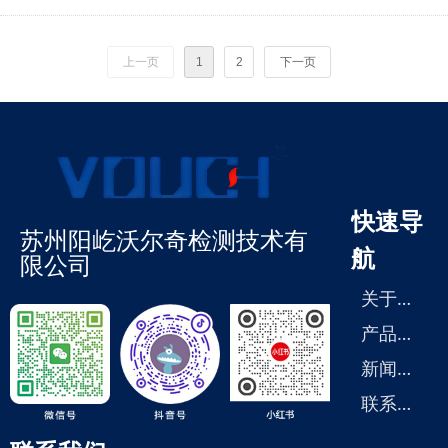
上一页
1
2
下一页
快速导
苏州阳屹沃尔奇检测技术有
航
限公司
关
于我们
产
品展示
新
闻中心
联
系我们