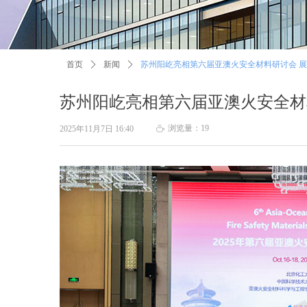
首页
ꄲ
新闻
ꄲ
苏州阳屹亮相第六届亚澳火安全材料研讨会 
苏州阳屹亮相第六届亚澳火安全材
浏览量：
19
2025年11月7日
16:40
ꄘ