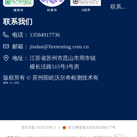
联
系我们
联系我们
电话：
13584917736
邮箱：
jindan@firetesting.com.cn
地址：
江苏省苏州市昆山市周市镇
横长泾路515号3号房
版权所有 ©
苏州阳屹沃尔奇检测技术有
限公司
苏ICP备11029735号-1
苏公网安备32058302006577号