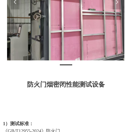
넳
넲
防火门烟密闭性能测试设备
1）测试标准：
《
GB/T12955-2024》防火门