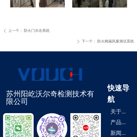
上一个：
防火门水击系统
ꄴ
下一个：
防火阀漏风量测试系统
ꄲ
快速导
苏州阳屹沃尔奇检测技术有
航
限公司
关
于我们
产
品展示
新
闻中心