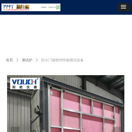
首页
关于我们
产品展示
检测服务
合作案例
新闻动态
资料下载
联系
简体中文
English
首页
ꄲ
测试炉
ꄲ
防火门烟密闭性能测试设备